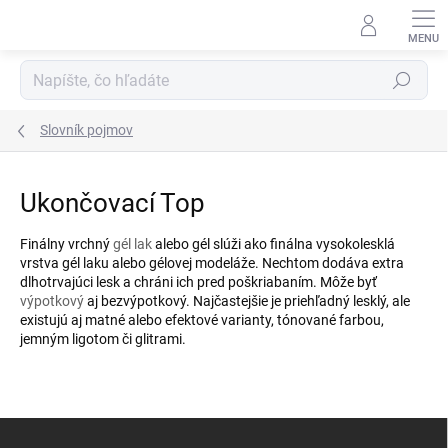
Prejsť
na
obsah
Hľadať
Slovník pojmov
Ukončovací Top
Finálny vrchný
gél lak
alebo gél slúži ako finálna vysokolesklá
vrstva gél laku alebo gélovej modeláže. Nechtom dodáva extra
dlhotrvajúci lesk a chráni ich pred poškriabaním. Môže byť
výpotkový
aj bezvýpotkový. Najčastejšie je priehľadný lesklý, ale
existujú aj matné alebo efektové varianty, tónované farbou,
jemným ligotom či glitrami.
Z