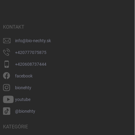
á
p
ä
t
i
KONTAKT
e
info
@
bio-nechty.sk
+420777075875
+420608737444
facebook
bionehty
youtube
@bionehty
KATEGÓRIE