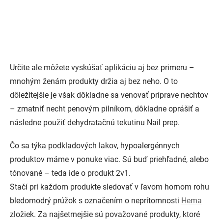
Určite ale môžete vyskúšať aplikáciu aj bez primeru –
mnohým ženám produkty držia aj bez neho. O to
dôležitejšie je však dôkladne sa venovať príprave nechtov
– zmatniť necht penovým pilníkom, dôkladne oprášiť a
následne použiť dehydratačnú tekutinu Nail prep.
Čo sa týka podkladových lakov, hypoalergénnych
produktov máme v ponuke viac. Sú buď priehľadné, alebo
tónované – teda ide o produkt 2v1.
Stačí pri každom produkte sledovať v ľavom hornom rohu
bledomodrý prúžok s označením o neprítomnosti
Hema
zložiek. Za najšetrnejšie sú považované produkty, ktoré