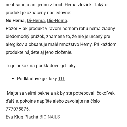
neobsahujú ani jednu z troch Hema zložiek. Takýto
produkt je označený nasledovne:
No Hema,
Di-Hema
,
Bis-Hema
.
Pozor – ak produkt v ľavom hornom rohu nemá žiadny
bledomodrý prúžok, znamená to, že nie je určený pre
alergikov a obsahuje malé množstvo Hemy. Pri každom
produkte nájdete aj jeho zloženie.
Tu je odkaz na podkladové gel laky:
Podkladové gel laky
TU
Majte sa veľmi pekne a ak by ste potrebovali čokoľvek
ďalšie, pokojne napíšte alebo zavolajte na číslo
777075875.
Eva Klug Plachá
BIO NAILS