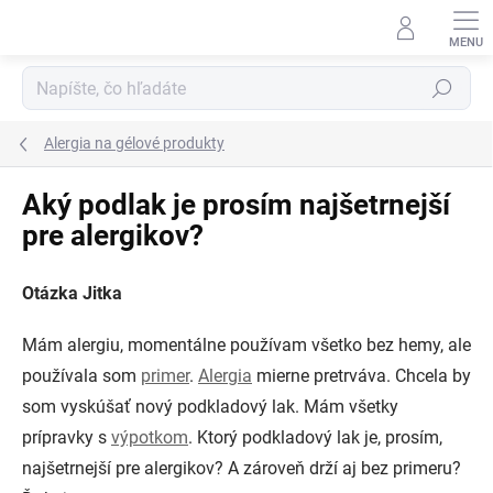
Prejsť
na
obsah
Hľadať
Alergia na gélové produkty
Aký podlak je prosím najšetrnejší
pre alergikov?
Otázka Jitka
Mám alergiu, momentálne používam všetko bez hemy, ale
používala som
primer
.
Alergia
mierne pretrváva. Chcela by
som vyskúšať nový podkladový lak. Mám všetky
prípravky s
výpotkom
. Ktorý podkladový lak je, prosím,
najšetrnejší pre alergikov? A zároveň drží aj bez primeru?