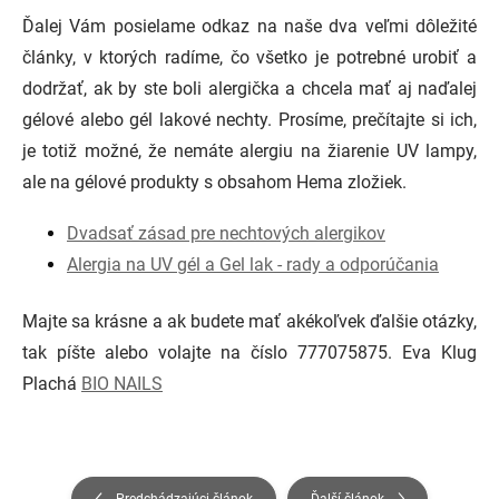
Ďalej Vám posielame odkaz na naše dva veľmi dôležité
články, v ktorých radíme, čo všetko je potrebné urobiť a
dodržať, ak by ste boli alergička a chcela mať aj naďalej
gélové alebo gél lakové nechty. Prosíme, prečítajte si ich,
je totiž možné, že nemáte alergiu na žiarenie UV lampy,
ale na gélové produkty s obsahom Hema zložiek.
Dvadsať zásad pre nechtových alergikov
Alergia na UV gél a Gel lak - rady a odporúčania
Majte sa krásne a ak budete mať akékoľvek ďalšie otázky,
tak píšte alebo volajte na číslo 777075875. Eva Klug
Plachá
BIO NAILS