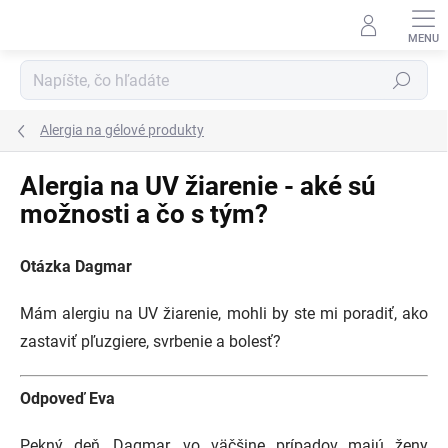
Prejsť
na
obsah
Hľadať
Alergia na gélové produkty
Alergia na UV žiarenie - aké sú
možnosti a čo s tým?
Otázka Dagmar
Mám alergiu na UV žiarenie, mohli by ste mi poradiť, ako
zastaviť pľuzgiere, svrbenie a bolesť?
Odpoveď Eva
Pekný deň, Dagmar, vo väčšine prípadov majú ženy