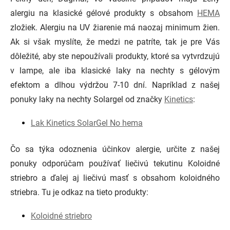
alergiu na klasické gélové produkty s obsahom
HEMA
zložiek. Alergiu na UV žiarenie má naozaj minimum žien.
Ak si však myslíte, že medzi ne patríte, tak je pre Vás
dôležité, aby ste nepoužívali produkty, ktoré sa vytvrdzujú
v lampe, ale iba klasické laky na nechty s gélovým
efektom a dlhou výdržou 7-10 dní. Napríklad z našej
ponuky laky na nechty Solargel od značky
Kinetics
:
Lak Kinetics SolarGel No hema
Čo sa týka odoznenia účinkov alergie, určite z našej
ponuky odporúčam používať liečivú tekutinu Koloidné
striebro a ďalej aj liečivú masť s obsahom koloidného
striebra. Tu je odkaz na tieto produkty:
Koloidné striebro