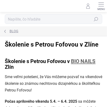
Prejsť
na
obsah
Hľadať
BLOG
Školenie s Petrou Fofovou v Zlíne
Školenie s Petrou Fofovou v
BIO NAILS
Zlín
Sme veľmi potešení, že Vás môžeme pozvať na víkendové
školenie so známou nechtovou dizajnérkou a školiteľkou
Petrou Fofovou!
Počas aprílového víkendu 5.4. – 6.4. 2025
sa môžete