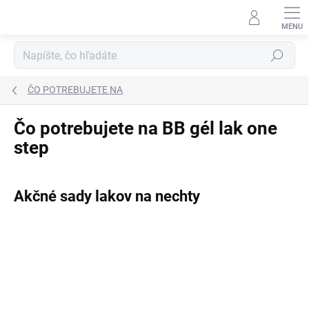
Prejsť
na
obsah
Hľadať
ČO POTREBUJETE NA
Čo potrebujete na BB gél lak one
step
Akčné sady lakov na nechty