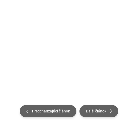
Predchádzajúci článok
Ďalší článok