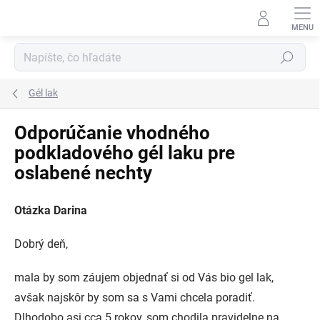
Prejsť
na
obsah
Hľadať
Gél lak
Odporúčanie vhodného
podkladového gél laku pre
oslabené nechty
Otázka Darina
Dobrý deň,
mala by som záujem objednať si od Vás bio gel lak,
avšak najskôr by som sa s Vami chcela poradiť.
Dlhodobo asi cca 5 rokov, som chodila pravidelne na