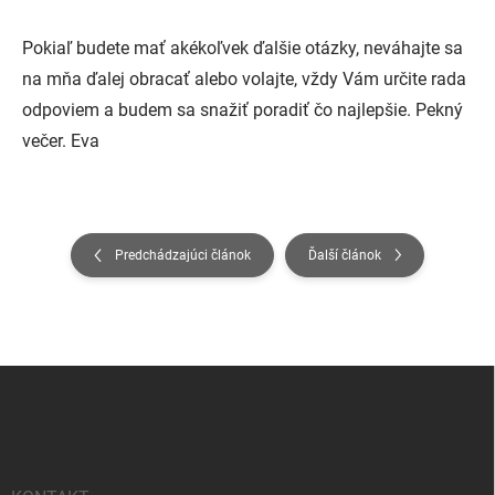
Pokiaľ budete mať akékoľvek ďalšie otázky, neváhajte sa
na mňa ďalej obracať alebo volajte, vždy Vám určite rada
odpoviem a budem sa snažiť poradiť čo najlepšie. Pekný
večer. Eva
Predchádzajúci článok
Ďalší článok
Z
á
p
ä
t