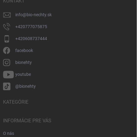
i
KONTAKT
e
info
@
bio-nechty.sk
+420777075875
+420608737444
facebook
bionehty
youtube
@bionehty
KATEGÓRIE
INFORMÁCIE PRE VÁS
O nás