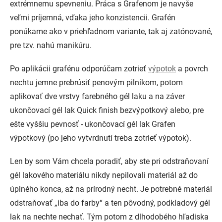
extrémnemu spevneniu. Práca s Grafenom je navyše
veľmi príjemná, vďaka jeho konzistencii. Grafén
ponúkame ako v priehľadnom variante, tak aj zatónované,
pre tzv. nahú manikúru.
Po aplikácii grafénu odporúčam zotrieť
výpotok
a povrch
nechtu jemne prebrúsiť penovým pilníkom, potom
aplikovať dve vrstvy farebného gél laku a na záver
ukončovací gél lak Quick finish bezvýpotkový alebo, pre
ešte vyššiu pevnosť - ukončovací gél lak Grafen
výpotkový (po jeho vytvrdnutí treba zotrieť výpotok).
Len by som Vám chcela poradiť, aby ste pri odstraňovaní
gél lakového materiálu nikdy nepilovali materiál až do
úplného konca, až na prírodný necht. Je potrebné materiál
odstraňovať „iba do farby“ a ten pôvodný, podkladový gél
lak na nechte nechať. Tým potom z dlhodobého hľadiska