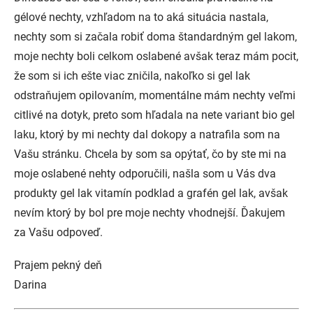
gélové nechty, vzhľadom na to aká situácia nastala,
nechty som si začala robiť doma štandardným gel lakom,
moje nechty boli celkom oslabené avšak teraz mám pocit,
že som si ich ešte viac zničila, nakoľko si gel lak
odstraňujem opilovaním, momentálne mám nechty veľmi
citlivé na dotyk, preto som hľadala na nete variant bio gel
laku, ktorý by mi nechty dal dokopy a natrafila som na
Vašu stránku. Chcela by som sa opýtať, čo by ste mi na
moje oslabené nehty odporučili, našla som u Vás dva
produkty gel lak vitamín podklad a grafén gel lak, avšak
nevím ktorý by bol pre moje nechty vhodnejší. Ďakujem
za Vašu odpoveď.
Prajem pekný deň
Darina