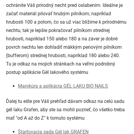
ochránite Váš prírodný necht pred oslabením. Ideálne je
začať materiál pilovať hrubým pilníkom, napríklad
hrubosti 100 a potom, čo sa už viac blížime k prírodnému
nechtu, tak je lepšie pokračovať pilníkom strednej
hrubosti, napríklad 150 alebo 180 a na záver je dobré
povrch nechtu len dohladiť mäkkým penovým pilníkom
(bufferom) strednej hrubosti, napríklad 180 alebo 240.
Tu je odkaz na mojich stránkach na veľmi podrobný
postup aplikácie Gél lakového systému
Manikúra a aplikácia GÉL LAKU BIO NAILS
Ďalej tu ešte pre Váš prehľad dávam odkaz na celú sadu
gél laku Grafen, aby ste sa mohli pozrieť, čo všetko treba
mať "od A až do Z" k tomuto systému
Štartovacia sada Gél lak GRAFEN