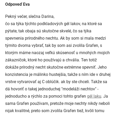
Odpoveď Eva
Pekný večer, slečna Darina,
čo sa týka týchto podkladových gél lakov, na ktoré sa
pýtate, tak obaja sú skutočne skvelé, čo sa týka
spevnenia prírodného nechtu. Ak by som si mala medzi
týmito dvoma vybrať, tak by som asi zvolila Grafen, s
ktorým máme naozaj veľkú skúsenosť u mnohých mojich
zákazníčok, ktoré ho používajú a chvália. Ten totiž
dokáže prírodný necht skutočne extrémne spevniť. Jeho
konzistencia je málinko hustejšia, takže s ním ide v druhej
vrstve vytvarovať aj C oblúčik. ak by ste chceli. Takže sa
dá hovoriť o takej jednoduchej "modeláži nechtov" -
jednoducho a rýchlo za pomoci tohto grafen
gél laku
. Ja
sama Grafen používam, pretože moje nechty nikdy neboli
nijak kvalitné, preto som zvolila Grafen tiež, kvôli tomu