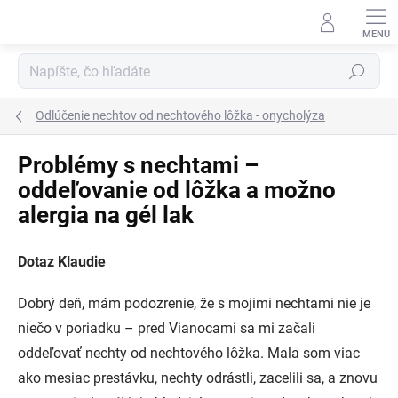
Prejsť
na
obsah
Hľadať
Odlúčenie nechtov od nechtového lôžka - onycholýza
Problémy s nechtami –
oddeľovanie od lôžka a možno
alergia na gél lak
Dotaz Klaudie
Dobrý deň, mám podozrenie, že s mojimi nechtami nie je
niečo v poriadku – pred Vianocami sa mi začali
oddeľovať nechty od nechtového lôžka. Mala som viac
ako mesiac prestávku, nechty odrástli, zacelili sa, a znovu