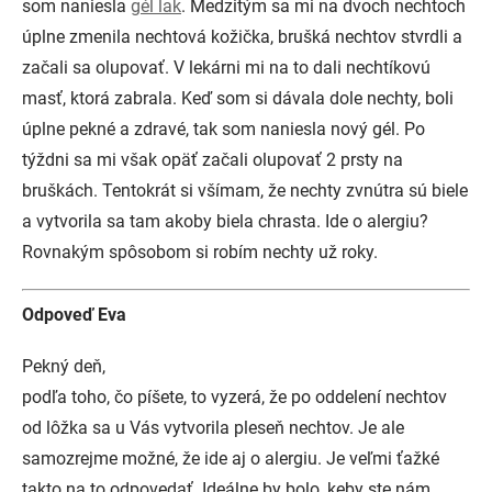
som naniesla
gél lak
. Medzitým sa mi na dvoch nechtoch
úplne zmenila nechtová kožička, brušká nechtov stvrdli a
začali sa olupovať. V lekárni mi na to dali nechtíkovú
masť, ktorá zabrala. Keď som si dávala dole nechty, boli
úplne pekné a zdravé, tak som naniesla nový gél. Po
týždni sa mi však opäť začali olupovať 2 prsty na
bruškách. Tentokrát si všímam, že nechty zvnútra sú biele
a vytvorila sa tam akoby biela chrasta. Ide o alergiu?
Rovnakým spôsobom si robím nechty už roky.
Odpoveď Eva
Pekný deň,
podľa toho, čo píšete, to vyzerá, že po oddelení nechtov
od lôžka sa u Vás vytvorila pleseň nechtov. Je ale
samozrejme možné, že ide aj o alergiu. Je veľmi ťažké
takto na to odpovedať. Ideálne by bolo, keby ste nám