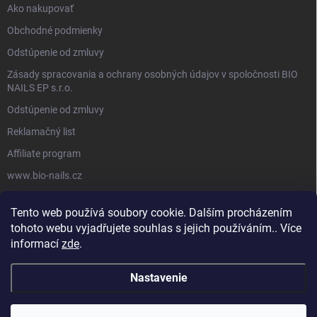
Ako nakupovať
Obchodné podmienky
Odstúpenie od zmluvy
Zásady spracovania a ochrany osobných údajov v spoločnosti BIO
NAILS EP s.r.o.
Odstúpenie od zmluvy
Reklamačný list
Affiliate program
www.bio-nails.cz
Tento web používá soubory cookie. Dalším procházením
FACEBOOK
tohoto webu vyjadřujete souhlas s jejich používáním.. Více
informací
zde
.
Nastavenie