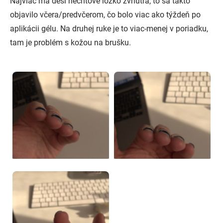
Najviac ma desí nechtové lôžko zvnútra, to sa takto
objavilo včera/predvčerom, čo bolo viac ako týždeň po
aplikácii gélu. Na druhej ruke je to viac-menej v poriadku,
tam je problém s kožou na brušku.