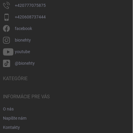
+420777075875
+420608737444
facebook
bionehty
youtube
@bionehty
KATEGÓRIE
INFORMÁCIE PRE VÁS
O nás
Napíšte nám
Kontakty