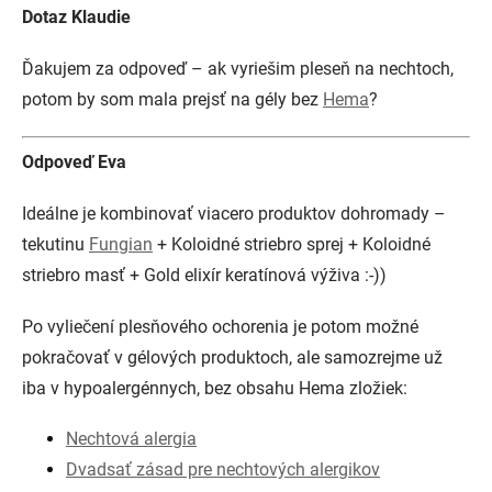
Dotaz Klaudie
Ďakujem za odpoveď – ak vyriešim pleseň na nechtoch,
potom by som mala prejsť na gély bez
Hema
?
Odpoveď Eva
Ideálne je kombinovať viacero produktov dohromady –
tekutinu
Fungian
+ Koloidné striebro sprej + Koloidné
striebro masť + Gold elixír keratínová výživa :-))
Po vyliečení plesňového ochorenia je potom možné
pokračovať v gélových produktoch, ale samozrejme už
iba v hypoalergénnych, bez obsahu Hema zložiek:
Nechtová alergia
Dvadsať zásad pre nechtových alergikov