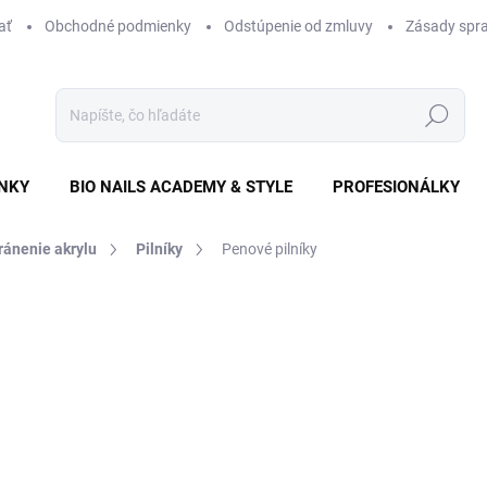
ať
Obchodné podmienky
Odstúpenie od zmluvy
Zásady spra
Hľadať
NKY
BIO NAILS ACADEMY & STYLE
PROFESIONÁLKY
ránenie akrylu
Pilníky
Penové pilníky