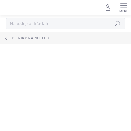
Prejsť
na
obsah
Hľadať
PILNÍKY NA NECHTY