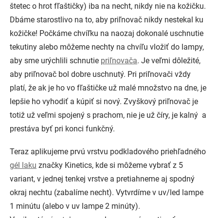
štetec o hrot fľaštičky) iba na necht, nikdy nie na kožičku.
Dbáme starostlivo na to, aby priľnovač nikdy nestekal ku
kožičke! Počkáme chvíľku na naozaj dokonalé uschnutie
tekutiny alebo môžeme nechty na chvíľu vložiť do lampy,
aby sme urýchlili schnutie
priľnovača
. Je veľmi dôležité,
aby priľnovač bol dobre uschnutý. Pri priľnovači vždy
platí, že ak je ho vo fľaštičke už malé množstvo na dne, je
lepšie ho vyhodiť a kúpiť si nový. Zvyškový priľnovač je
totiž už veľmi spojený s prachom, nie je už číry, je kalný a
prestáva byť pri konci funkčný.
Teraz aplikujeme prvú vrstvu podkladového priehľadného
gél laku
značky Kinetics, kde si môžeme vybrať z 5
variant, v jednej tenkej vrstve a pretiahneme aj spodný
okraj nechtu (zabalíme necht). Vytvrdíme v uv/led lampe
1 minútu (alebo v uv lampe 2 minúty).