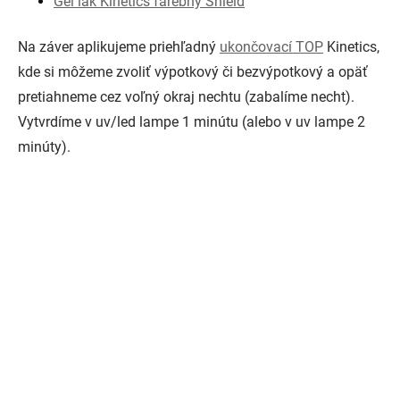
Gél lak Kinetics farebný Shield
Na záver aplikujeme priehľadný
ukončovací TOP
Kinetics,
kde si môžeme zvoliť výpotkový či bezvýpotkový a opäť
pretiahneme cez voľný okraj nechtu (zabalíme necht).
Vytvrdíme v uv/led lampe 1 minútu (alebo v uv lampe 2
minúty).