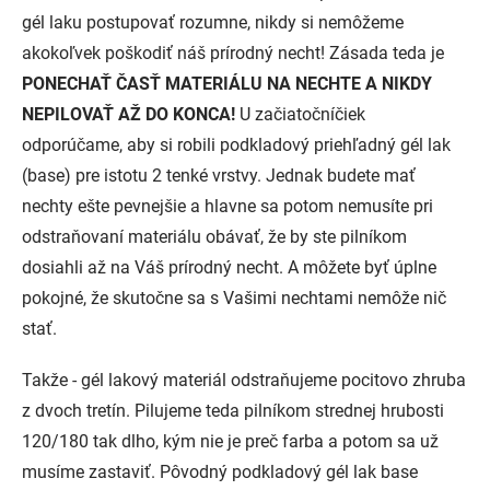
gél laku postupovať rozumne, nikdy si nemôžeme
akokoľvek poškodiť náš prírodný necht! Zásada teda je
PONECHAŤ ČASŤ MATERIÁLU NA NECHTE A NIKDY
NEPILOVAŤ AŽ DO KONCA!
U začiatočníčiek
odporúčame, aby si robili podkladový priehľadný gél lak
(base) pre istotu 2 tenké vrstvy. Jednak budete mať
nechty ešte pevnejšie a hlavne sa potom nemusíte pri
odstraňovaní materiálu obávať, že by ste pilníkom
dosiahli až na Váš prírodný necht. A môžete byť úplne
pokojné, že skutočne sa s Vašimi nechtami nemôže nič
stať.
Takže - gél lakový materiál odstraňujeme pocitovo zhruba
z dvoch tretín. Pilujeme teda pilníkom strednej hrubosti
120/180 tak dlho, kým nie je preč farba a potom sa už
musíme zastaviť. Pôvodný podkladový gél lak base