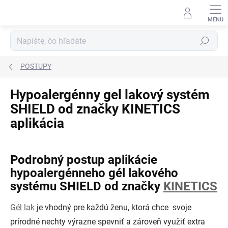
Prejsť
na
obsah
Hľadať
POSTUPY
Hypoalergénny gel lakový systém
SHIELD od značky KINETICS
aplikácia
Podrobný postup aplikácie
hypoalergénneho gél lakového
systému SHIELD od značky
KINETICS
Gél lak
je vhodný pre každú ženu, ktorá chce svoje
prírodné nechty výrazne spevniť a zároveň využiť extra