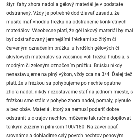
štyri ťahy zhora nadol a gélový materiál je v podstate
odstránený. Vždy je potrebné dodržiavať zásadu, že
musíte mať vhodnú frézku na odstránenie konkrétnych
materiálov. Všeobecne platí, že gél lakový materiál by mal
byť odstraňovaný jemnejšími frézkami so žltým či
červeným označením prúžku, u tvrdších gélových či
akrylových materiálov sa väčšinou volí frézka hrubšia, s
modrým či zeleným označením prúžku. Brúsku nikdy
nenastavujeme na plný výkon, vždy cca na 3/4. Ďalej tiež
platí, že s frézkou sa pohybujeme po nechte opatrne
zhora nadol, nikdy nezostávame stáť na jednom mieste, s
frézkou sme stále v pohybe zhora nadol, pomaly, plynule
a bez obáv. Materiál, ktorý sa nemusí podariť dobre
odstrániť u okrajov nechtov, môžeme tak ručne dopilovať
tenkým zúženým pilníkom 100/180. Na záver opäť
srovnáme a dohladíme celý povrch nechtov penovým