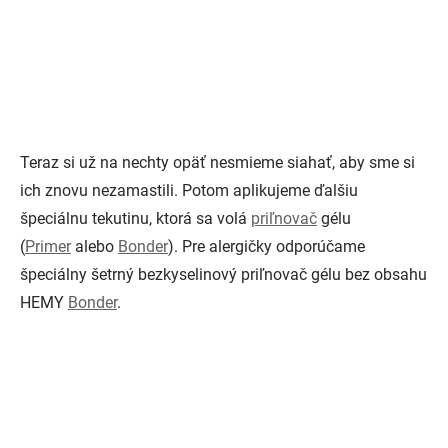
Teraz si už na nechty opäť nesmieme siahať, aby sme si
ich znovu nezamastili. Potom aplikujeme ďalšiu
špeciálnu tekutinu, ktorá sa volá
priľnovač
gélu
(
Primer
alebo
Bonder
). Pre alergičky odporúčame
špeciálny šetrný bezkyselinový priľnovač gélu bez obsahu
HEMY
Bonder
.