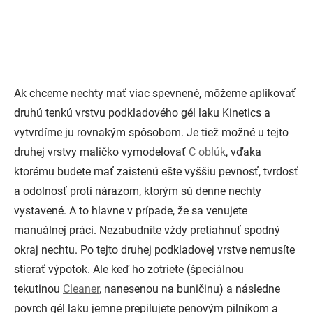
Ak chceme nechty mať viac spevnené, môžeme aplikovať
druhú tenkú vrstvu podkladového gél laku Kinetics a
vytvrdíme ju rovnakým spôsobom. Je tiež možné u tejto
druhej vrstvy maličko vymodelovať
C oblúk
, vďaka
ktorému budete mať zaistenú ešte vyššiu pevnosť, tvrdosť
a odolnosť proti nárazom, ktorým sú denne nechty
vystavené. A to hlavne v prípade, že sa venujete
manuálnej práci. Nezabudnite vždy pretiahnuť spodný
okraj nechtu. Po tejto druhej podkladovej vrstve nemusíte
stierať výpotok. Ale keď ho zotriete (špeciálnou
tekutinou
Cleaner
, nanesenou na buničinu) a následne
povrch gél laku jemne prepilujete penovým pilníkom a