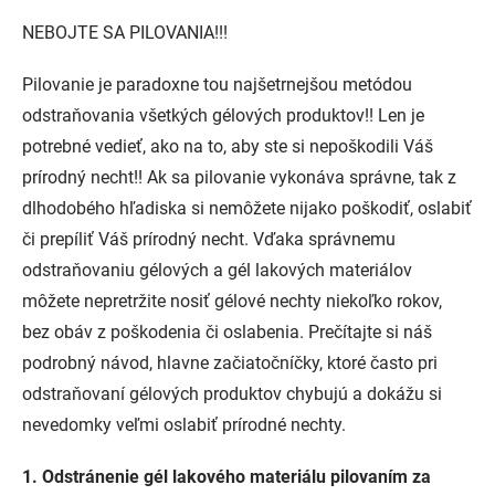
NEBOJTE SA PILOVANIA!!!
Pilovanie je paradoxne tou najšetrnejšou metódou
odstraňovania všetkých gélových produktov!! Len je
potrebné vedieť, ako na to, aby ste si nepoškodili Váš
prírodný necht!! Ak sa pilovanie vykonáva správne, tak z
dlhodobého hľadiska si nemôžete nijako poškodiť, oslabiť
či prepíliť Váš prírodný necht. Vďaka správnemu
odstraňovaniu gélových a gél lakových materiálov
môžete nepretržite nosiť gélové nechty niekoľko rokov,
bez obáv z poškodenia či oslabenia. Prečítajte si náš
podrobný návod, hlavne začiatočníčky, ktoré často pri
odstraňovaní gélových produktov chybujú a dokážu si
nevedomky veľmi oslabiť prírodné nechty.
1. Odstránenie gél lakového materiálu pilovaním za