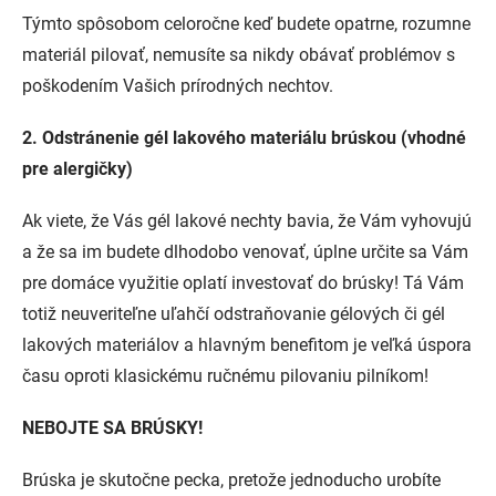
Týmto spôsobom celoročne keď budete opatrne, rozumne
materiál pilovať, nemusíte sa nikdy obávať problémov s
poškodením Vašich prírodných nechtov.
2. Odstránenie gél lakového materiálu brúskou (vhodné
pre alergičky)
Ak viete, že Vás gél lakové nechty bavia, že Vám vyhovujú
a že sa im budete dlhodobo venovať, úplne určite sa Vám
pre domáce využitie oplatí investovať do brúsky! Tá Vám
totiž neuveriteľne uľahčí odstraňovanie gélových či gél
lakových materiálov a hlavným benefitom je veľká úspora
času oproti klasickému ručnému pilovaniu pilníkom!
NEBOJTE SA BRÚSKY!
Brúska je skutočne pecka, pretože jednoducho urobíte