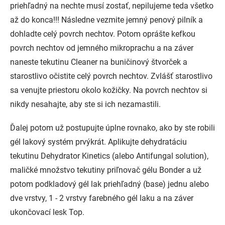
priehľadný na nechte musí zostať, nepilujeme teda všetko
až do konca!!! Následne vezmite jemný penový pilník a
dohladte celý povrch nechtov. Potom oprášte kefkou
povrch nechtov od jemného mikroprachu a na záver
naneste tekutinu Cleaner na buničinový štvorček a
starostlivo očistite celý povrch nechtov. Zvlášť starostlivo
sa venujte priestoru okolo kožičky. Na povrch nechtov si
nikdy nesahajte, aby ste si ich nezamastili.
Ďalej potom už postupujte úplne rovnako, ako by ste robili
gél lakový systém prvýkrát. Aplikujte dehydratáciu
tekutinu Dehydrator Kinetics (alebo Antifungal solution),
maličké množstvo tekutiny priľnovač gélu Bonder a už
potom podkladový gél lak priehľadný (base) jednu alebo
dve vrstvy, 1 - 2 vrstvy farebného gél laku a na záver
ukončovací lesk Top.