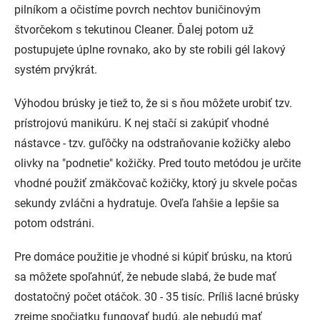
pilníkom a očistíme povrch nechtov buničinovým
štvorčekom s tekutinou Cleaner. Ďalej potom už
postupujete úplne rovnako, ako by ste robili gél lakový
systém prvýkrát.
Výhodou brúsky je tiež to, že si s ňou môžete urobiť tzv.
prístrojovú manikúru. K nej stačí si zakúpiť vhodné
nástavce - tzv. guľôčky na odstraňovanie kožičky alebo
olivky na "podnetie" kožičky. Pred touto metódou je určite
vhodné použiť zmäkčovač kožičky, ktorý ju skvele počas
sekundy zvláčni a hydratuje. Oveľa ľahšie a lepšie sa
potom odstráni.
Pre domáce použitie je vhodné si kúpiť brúsku, na ktorú
sa môžete spoľahnúť, že nebude slabá, že bude mať
dostatočný počet otáčok. 30 - 35 tisíc. Príliš lacné brúsky
zrejme spočiatku fungovať budú, ale nebudú mať