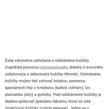
Ďalej vykonáme zatlačenie a odstránenie kožičky
(napríklad pomocou
pomarančového
drievka či kovového
zatlačovača a seřezávača kožičky Wirmet). Odstránenie
kožičky možno tiež vykonať brúskou, pomocou
špeciálnych fréz z tvrdokovu (karbid, volfrám), tzv.
plamienku (slzy) a guľôčky. Pred odstránením kožičky je
ideálne aplikovať špeciálnu tekutinu, ktorá sa volá
zmäkčovač kožičky (cuticle remover). Jedná sa o