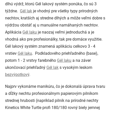
dlhú výdrž, ktorú Gél lakový systém ponúka, čo sú 3
týždne.
Gél lak
je vhodný pre všetky typy prírodných
nechtov, kratších aj stredne dlhých a môže veľmi dobre s
výdržou obstáť aj u manuálne namáhaných nechtov.
Aplikácia
Gél laku
je naozaj veľmi jednoduchá a je
vhodná ako pre profesionálky, tak pre domáce využitie.
Gél lakový systém znamená aplikáciu celkovo 3 - 4
vrstiev
Gél laku
. Podkladového priehľadného (base),
potom 1 - 2 vrstvy farebného
Gél laku
a na záver
ukončovací priehľadný
Gél lak
s vysokým leskom
bezvýpotkový
.
Najprv vykonáme manikúru, čo je dokonalá úprava tvaru
a dĺžky nechtu profesionálnym papierovým pilníkom
strednej hrubosti (napríklad pilník na prírodné nechty
Kinetics White Turtle profi 180/180 rovný biely jemnej