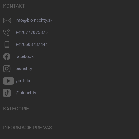
i
KONTAKT
e
info
@
bio-nechty.sk
+420777075875
+420608737444
facebook
bionehty
youtube
@bionehty
KATEGÓRIE
INFORMÁCIE PRE VÁS