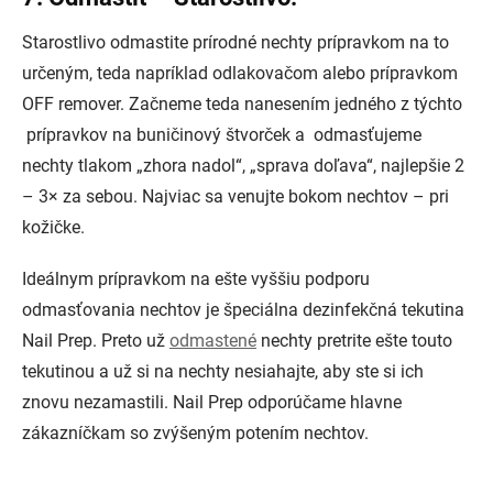
Starostlivo odmastite prírodné nechty prípravkom na to
určeným, teda napríklad odlakovačom alebo prípravkom
OFF remover. Začneme teda nanesením jedného z týchto
prípravkov na buničinový štvorček a odmasťujeme
nechty tlakom „zhora nadol“, „sprava doľava“, najlepšie 2
– 3× za sebou. Najviac sa venujte bokom nechtov – pri
kožičke.
Ideálnym prípravkom na ešte vyššiu podporu
odmasťovania nechtov je špeciálna dezinfekčná tekutina
Nail Prep. Preto už
odmastené
nechty pretrite ešte touto
tekutinou a už si na nechty nesiahajte, aby ste si ich
znovu nezamastili. Nail Prep odporúčame hlavne
zákazníčkam so zvýšeným potením nechtov.