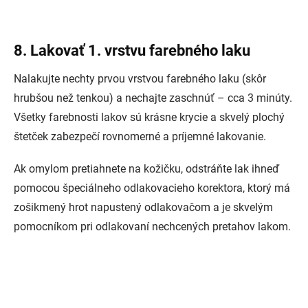
8. Lakovať 1. vrstvu farebného laku
Nalakujte nechty prvou vrstvou farebného laku (skôr
hrubšou než tenkou) a nechajte zaschnúť – cca 3 minúty.
Všetky farebnosti lakov sú krásne krycie a skvelý plochý
štetček zabezpečí rovnomerné a príjemné lakovanie.
Ak omylom pretiahnete na kožičku, odstráňte lak ihneď
pomocou špeciálneho odlakovacieho korektora, ktorý má
zošikmený hrot napustený odlakovačom a je skvelým
pomocníkom pri odlakovaní nechcených pretahov lakom.