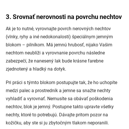
3. Srovnať nerovnosti na povrchu nechtov
Ak je to nutné, vyrovnajte povrch nerovných nechtov
(vlnky, ryhy a iné nedokonalosti) špeciálnym jemným
blokom – pilníkom. Má jemnú hrubosť, nijako Vašim
nechtom neublíži a vyrovnanie povrchu následne
zabezpečí, že nanesený lak bude krásne farebne
zjednotený a hladký na dotyk.
Pri práci s týmto blokom postupujte tak, že ho uchopíte
medzi palec a prostredník a jemne sa snažte nechty
vyhladiť a vyrovnať. Nemusíte sa obávať poškodenia
nechtov, blok je jemný. Postupne takto upravte všetky
nechty, ktoré to potrebujú. Dávajte pritom pozor na
kožičku, aby ste si ju zbytočným tlakom neporanili.