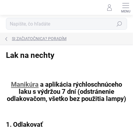
Prejsť
na
obsah
Hľadať
SI ZAČIATOČNICA? PORADÍM
Lak na nechty
Manikúra
a aplikácia rýchloschnúceho
laku s výdržou 7 dní (odstránenie
odlakovačom, všetko bez použitia lampy)
1. Odlakovať