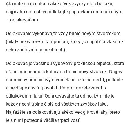
Ak máte na nechtoch akékoľvek zvyšky starého laku,
najprv ho starostlivo odlakujte prípravkom na to určeným
– odlakovačom.
Odlakovanie vykonávajte vždy buničinovým štvorčekom
(nikdy nie vatovým tampónom, ktorý „chlupatí“ a vlákna z
neho zostávajú na nechtoch).
Odlakovač je väčšinou vybavený praktickou pipetou, ktorá
uľahčí nanášanie tekutiny na buničinový štvorček. Najprv
namočený buničinový štvorček položte na necht, pritlačte
a nechajte chvíľu pôsobiť. Potom môžete začať s
odlakovaním laku. Odlakovávajte tak dlho, kým nie je
každý necht úplne čistý od všetkých zvyškov laku.
Najťažšie sa odlakovávajú akékoľvek glitrové laky, preto
je s nimi potrebná väčšia trpezlivosť.