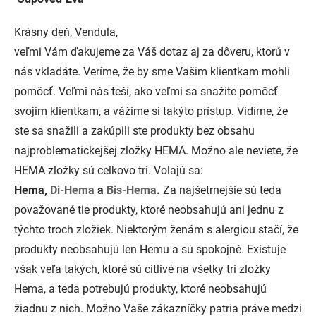
Krásny deň, Vendula,
veľmi Vám ďakujeme za Váš dotaz aj za dôveru, ktorú v
nás vkladáte. Veríme, že by sme Vašim klientkam mohli
pomôcť. Veľmi nás teší, ako veľmi sa snažíte pomôcť
svojim klientkam, a vážime si takýto prístup. Vidíme, že
ste sa snažili a zakúpili ste produkty bez obsahu
najproblematickejšej zložky HEMA. Možno ale neviete, že
HEMA zložky sú celkovo tri. Volajú sa:
Hema,
Di-Hema
a
Bis-Hema
.
Za najšetrnejšie sú teda
považované tie produkty, ktoré neobsahujú ani jednu z
týchto troch zložiek. Niektorým ženám s alergiou stačí, že
produkty neobsahujú len Hemu a sú spokojné. Existuje
však veľa takých, ktoré sú citlivé na všetky tri zložky
Hema, a teda potrebujú produkty, ktoré neobsahujú
žiadnu z nich. Možno Vaše zákazníčky patria práve medzi