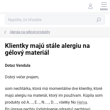
Prejsť
na
obsah
Hľadať
Alergia na gélové produkty
Klientky majú stále alergiu na
gélový materiál
Dotaz Vendula
Dobrý večer prajem,
som nechtárka, ktorá má momentálne dve klientky, ktoré
majú alergiu na materiál, ktorý im používam. Kúpila som
produkty od A...., E..., N....., D...., všetky No
Hema
.
Po úprave nechtu (odstránenie odrastu) nechtovú