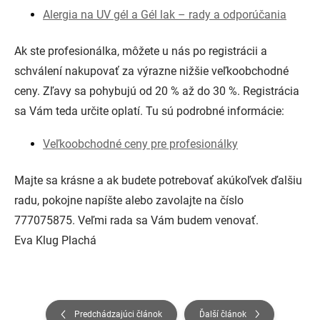
Alergia na UV gél a Gél lak – rady a odporúčania
Ak ste profesionálka, môžete u nás po registrácii a
schválení nakupovať za výrazne nižšie veľkoobchodné
ceny. Zľavy sa pohybujú od 20 % až do 30 %. Registrácia
sa Vám teda určite oplatí. Tu sú podrobné informácie:
Veľkoobchodné ceny pre profesionálky
Majte sa krásne a ak budete potrebovať akúkoľvek ďalšiu
radu, pokojne napíšte alebo zavolajte na číslo
777075875. Veľmi rada sa Vám budem venovať.
Eva Klug Plachá
Predchádzajúci článok
Ďalší článok