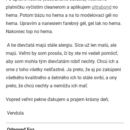
platničku vyčistím cleanerom a aplikujem
ultrabond
no
hema. Potom bázu no hema a na to modelovací gél no
hema. Upravím a nanesiem farebný gél, gel lak no hema.
Nakoniec top no hema.
A tie dievčatá majú stále alergiu. Síce už len malú, ale
majú. Veľmi by som prosila, či by ste mi vedeli pomôcť,
aby som mohla tým dievčatám robiť nechty. Chcú ich a
sme z toho všetky nešťastné. Ja preto, že aj po zakúpení
všetkého kvalitného a šetrného ich to stále svrbí, a ony
preto, že chcú nechty a nemôžu ich mať.
Vopred veľmi pekne ďakujem a prajem krásny deň,
Vendula
Odpoveď Eva