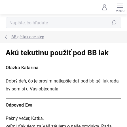
Prejsť
na
obsah
Hľadať
BB gél lak one step
Akú tekutinu použiť pod BB lak
Otázka Katarína
Dobrý deň, čo je prosim najlepšie dať pod
bb gél lak
rada
by som si u Vás objednala.
Odpoveď Eva
Pekný večer, Katka,
veľmi ďakujem za Váš záujem o naše produkty. Rada