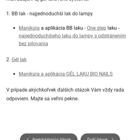
1. BB lak - najjednoduchší lak do lampy
Manikúra
a aplikácia BB laku -
One step
laku -
najjednoduchšieho laku do lampy s odstránením
bez pilovania
2.
Gél lak
Manikúra a aplikácia GÉL LAKU BIO NAILS
V prípade akýchkoľvek ďalších otázok Vám vždy rada
odpoviem. Majte sa veľmi pekne.
Predchádzajúci článok
Ďalší článok