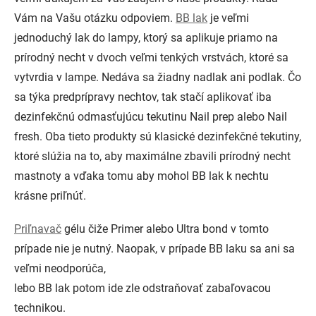
Vám na Vašu otázku odpoviem.
BB lak
je veľmi
jednoduchý lak do lampy, ktorý sa aplikuje priamo na
prírodný necht v dvoch veľmi tenkých vrstvách, ktoré sa
vytvrdia v lampe. Nedáva sa žiadny nadlak ani podlak. Čo
sa týka predprípravy nechtov, tak stačí aplikovať iba
dezinfekčnú odmasťujúcu tekutinu Nail prep alebo Nail
fresh. Oba tieto produkty sú klasické dezinfekčné tekutiny,
ktoré slúžia na to, aby maximálne zbavili prírodný necht
mastnoty a vďaka tomu aby mohol BB lak k nechtu
krásne priľnúť.
Priľnavač
gélu čiže Primer alebo Ultra bond v tomto
prípade nie je nutný. Naopak, v prípade BB laku sa ani sa
veľmi neodporúča,
lebo BB lak potom ide zle odstraňovať zabaľovacou
technikou.