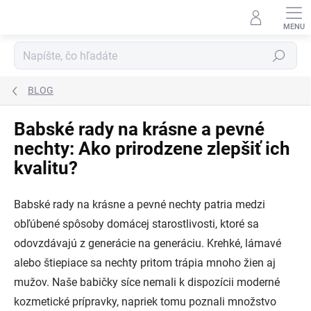
Prejsť
na
obsah
Hľadať
BLOG
Babské rady na krásne a pevné
nechty: Ako prirodzene zlepšiť ich
kvalitu?
Babské rady na krásne a pevné nechty patria medzi
obľúbené spôsoby domácej starostlivosti, ktoré sa
odovzdávajú z generácie na generáciu. Krehké, lámavé
alebo štiepiace sa nechty pritom trápia mnoho žien aj
mužov. Naše babičky síce nemali k dispozícii moderné
kozmetické prípravky, napriek tomu poznali množstvo