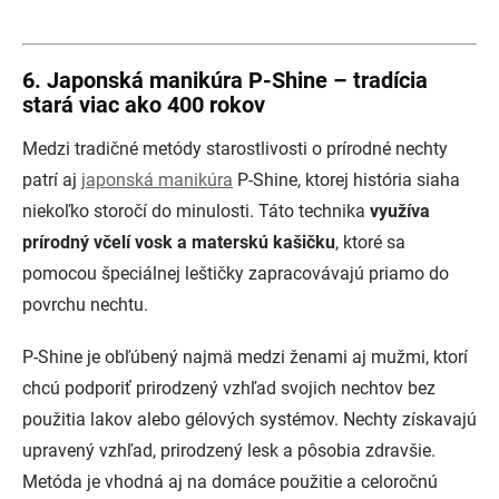
6. Japonská manikúra P-Shine – tradícia
stará viac ako 400 rokov
Medzi tradičné metódy starostlivosti o prírodné nechty
patrí aj
japonská manikúra
P-Shine, ktorej história siaha
niekoľko storočí do minulosti. Táto technika
využíva
prírodný včelí vosk a materskú kašičku
, ktoré sa
pomocou špeciálnej leštičky zapracovávajú priamo do
povrchu nechtu.
P-Shine je obľúbený najmä medzi ženami aj mužmi, ktorí
chcú podporiť prirodzený vzhľad svojich nechtov bez
použitia lakov alebo gélových systémov. Nechty získavajú
upravený vzhľad, prirodzený lesk a pôsobia zdravšie.
Metóda je vhodná aj na domáce použitie a celoročnú