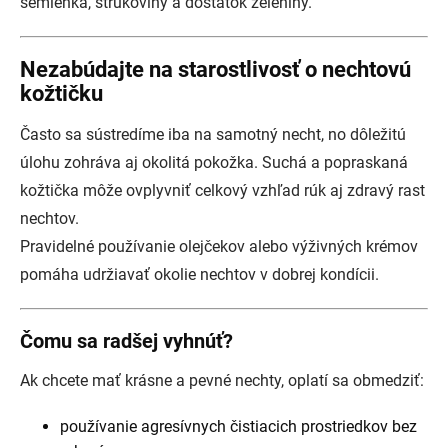
semienka, strukoviny a dostatok zeleniny.
Nezabúdajte na starostlivosť o nechtovú
kožtičku
Často sa sústredíme iba na samotný necht, no dôležitú
úlohu zohráva aj okolitá pokožka. Suchá a popraskaná
kožtička môže ovplyvniť celkový vzhľad rúk aj zdravý rast
nechtov.
Pravidelné používanie olejčekov alebo výživných krémov
pomáha udržiavať okolie nechtov v dobrej kondícii.
Čomu sa radšej vyhnúť?
Ak chcete mať krásne a pevné nechty, oplatí sa obmedziť:
používanie agresívnych čistiacich prostriedkov bez