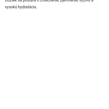
zložiek sa postará o zvláčnenie, zjemnenie, výživu a
vysokú hydratáciu.