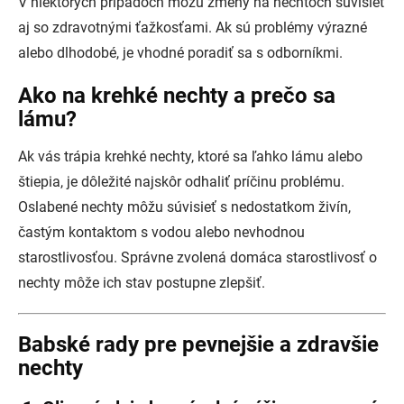
V niektorých prípadoch môžu zmeny na nechtoch súvisieť
aj so zdravotnými ťažkosťami. Ak sú problémy výrazné
alebo dlhodobé, je vhodné poradiť sa s odborníkmi.
Ako na krehké nechty a prečo sa
lámu?
Ak vás trápia krehké nechty, ktoré sa ľahko lámu alebo
štiepia, je dôležité najskôr odhaliť príčinu problému.
Oslabené nechty môžu súvisieť s nedostatkom živín,
častým kontaktom s vodou alebo nevhodnou
starostlivosťou. Správne zvolená domáca starostlivosť o
nechty môže ich stav postupne zlepšiť.
Babské rady pre pevnejšie a zdravšie
nechty