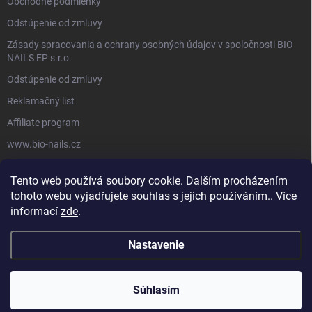
Obchodné podmienky
Odstúpenie od zmluvy
Zásady spracovania a ochrany osobných údajov v spoločnosti BIO
NAILS EP s.r.o.
Odstúpenie od zmluvy
Reklamačný list
Affiliate program
www.bio-nails.cz
Tento web používá soubory cookie. Dalším procházením
FACEBOOK
tohoto webu vyjadřujete souhlas s jejich používáním.. Více
informací
zde
.
Nastavenie
Copyright 2026
BIO NAILS
. Všetky práva vyhradené.
Súhlasím
Vytvoril Shoptet