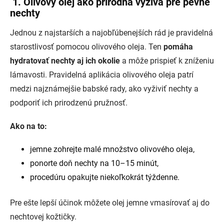
1. Olivový olej ako prírodná výživa pre pevné
nechty
Jednou z najstarších a najobľúbenejších rád je pravidelná
starostlivosť pomocou olivového oleja. Ten
pomáha
hydratovať nechty aj ich okolie
a môže prispieť k zníženiu
lámavosti. Pravidelná aplikácia olivového oleja patrí
medzi najznámejšie babské rady, ako vyživiť nechty a
podporiť ich prirodzenú pružnosť.
Ako na to:
jemne zohrejte malé množstvo olivového oleja,
ponorte doň nechty na 10–15 minút,
procedúru opakujte niekoľkokrát týždenne.
Pre ešte lepší účinok môžete olej jemne vmasírovať aj do
nechtovej kožtičky.