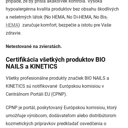
prípade, že by prišla akákoľvek kontrola. Vysoká
hypoalergénna kvalita produktov bez obsahu škodlivých
a nešetrných látok (No HEMA, No
Di-HEMA
, No
Bis
-
HEMA
) zaručuje komfort, bezpečie a istotu pre Vaše
zdravie.
Netestované na zvieratách.
Certifikácia všetkých produktov BIO
NAILS a KINETICS
Všetky profesionálne produkty značiek BIO NAILS a
KINETICS sú
notifikované Európskou komisiou
v
Centrálnom Portáli EU (
CPNP
).
CPNP je portál, poskytovaný Európskou komisiou, ktorý
umožňuje výrobcom, dodávateľom alebo distribútorom
kozmetických prípravkov predkladať osvedčenia o