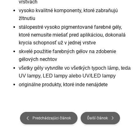
vrstvách
vysoko kvalitné komponenty, ktoré zabraňujú
žltnutiu
stálopestré vysoko pigmentované farebné gély,
ktoré nemusíte miešať pred aplikáciou, dokonalá
krycia schopnosť už v jednej vrstve
skvelé použitie farebných gélov na zdobenie
gélových nechtov
všetky gély vytvrdíte vo všetkých typoch lámp, teda
UV lampy, LED lampy alebo UV/LED lampy
originálne produkty, ktoré inde nenájdete
Predchádzajúci článok
Ďalší článok