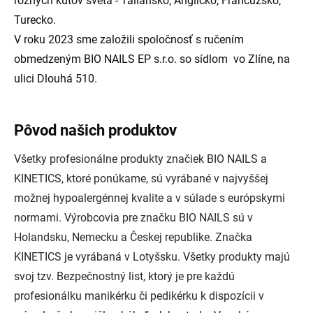
rôznych kútov sveta - Taliansko, Anglicko, Francúzsko,
Turecko.
V roku 2023 sme založili spoločnosť s ručením
obmedzeným BIO NAILS EP s.r.o. so sídlom vo Zlíne, na
ulici Dlouhá 510.
Pôvod našich produktov
Všetky profesionálne produkty značiek BIO NAILS a
KINETICS, ktoré ponúkame, sú vyrábané v najvyššej
možnej hypoalergénnej kvalite a v súlade s európskymi
normami. Výrobcovia pre značku BIO NAILS sú v
Holandsku, Nemecku a Českej republike. Značka
KINETICS je vyrábaná v Lotyšsku. Všetky produkty majú
svoj tzv. Bezpečnostný list, ktorý je pre každú
profesionálku manikérku či pedikérku k dispozícii v