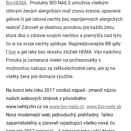
Bis-HEMA
. Produkty BIO NAILS umožnia všetkým
citlivým ženám alergičkám mať znovu krásne, upravené
gélové či gel lakové nechty bez nepríjemných alergických
reakcií! Zároveň je ideálnou ponukou pre každú ženu,
ktorá dbá o zdravie svojich nechtov a premýšľa nad tým,
čo si na svoje nechty aplikuje. Najpredávanejšie BB gély
Fiber
a gel laky bez obsahu zložiek HEMA Vás nadchnú.
Ponuka je zameraná nielen na profesionálky s
možnosťou nákupu za veľkoobchodné ceny, ale aj na
všetky ženy pre domáce využitie.
Na konci leta roku 2017 vznikol nápad - zmeniť názov
našich webových stránok z pôvodného
www.nehtyzlin.cz na
www.bio-nails.cz
www.bio-nails.sk
Nový modernejší web, jednoduchý, prehľadný, ľahko
zapamätateľný a zároveň vyjadrujúci všetko nové, čo