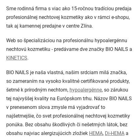
Sme rodinná firma s viac ako 15-ročnou tradíciou predaja
profesionálnej nechtovej kozmetiky ako v rámci e-shopu,
tak aj kamennej predajne v centre Zlína.
Web so špecializáciou na profesionálnu hypoalergénnu
nechtovú kozmetiku - predávame dve značky
BIO NAILS a
KINETICS
.
BIO NAILS je naša vlastná, našim srdciam milá značka,
so zameraním na vysoko kvalitné certifikované produkty,
šetrné k
prírodným nechtom,
hypoalergénne
, so zárukou
tej najvyššej kvality na Európskom trhu. Názov BIO NAILS
v prenesenom slova zmysle má vyjadrovať to
najšetrnejšie, čo svet profesionálnej nechtovej kozmetiky
ponúka. Bez obsahu škodlivých či nešetrných látok, bez
obsahu najviac alergizujúcich zložiek
HEMA
,
Di-HEMA
a