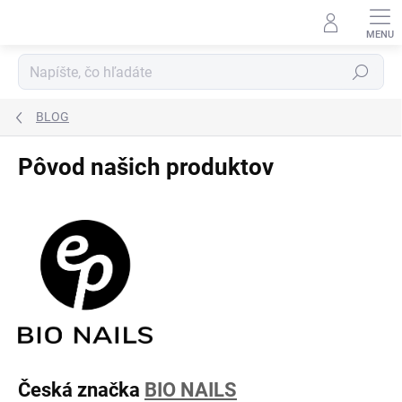
Prejsť
na
obsah
Hľadať
BLOG
Pôvod našich produktov
Česká značka
BIO NAILS