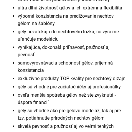
ultra dlhá životnosť gélov a ich extrémna flexibilita
výborná konzistencia na predlžovanie nechtov
gélom na šablóny
gély nezatekajú do nechtového lôžka, čo výrazne
uľahčuje modeláciu
vynikajúca, dokonalá priľnavosť, pružnosť aj
pevnosť
samovyrovnávacia schopnosť gélov, príjemná
konzistencia
exkluzívne produkty TOP kvality pre nechtový dizajn
gély sú vhodné pre začiatočníčky aj profesionálky
oveľa menšia spotreba gélov než ste zvyknutá -
úspora financií
gély sú vhodné ako pre gélovú modeláž, tak aj pre
tzv. potiahnutie prírodných nechtov gélom
skvelá pevnosť a pružnosť aj vo veľmi tenkých