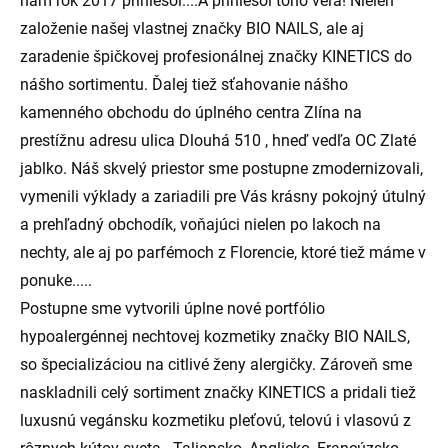
nám rok 2017 priniesol....A priniesol toho veľa! Nielen
založenie našej vlastnej značky BIO NAILS, ale aj
zaradenie špičkovej profesionálnej značky KINETICS do
nášho sortimentu. Ďalej tiež sťahovanie nášho
kamenného obchodu do úplného centra Zlína na
prestížnu adresu ulica Dlouhá 510 , hneď vedľa OC Zlaté
jablko. Náš skvelý priestor sme postupne zmodernizovali,
vymenili výklady a zariadili pre Vás krásny pokojný útulný
a prehľadný obchodík, voňajúci nielen po lakoch na
nechty, ale aj po parfémoch z Florencie, ktoré tiež máme v
ponuke.....
Postupne sme vytvorili úplne nové portfólio
hypoalergénnej nechtovej kozmetiky značky BIO NAILS,
so špecializáciou na citlivé ženy alergičky. Zároveň sme
naskladnili celý sortiment značky KINETICS a pridali tiež
luxusnú vegánsku kozmetiku pleťovú, telovú i vlasovú z