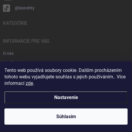
@bionehty
KATEGÓRIE
INFORMÁCIE PRE VÁS
O nás
Napíšte nám
Tento web používá soubory cookie. Dalším procházením
Kontakty
tohoto webu vyjadřujete souhlas s jejich používáním.. Více
Ako nakupovať
informací
zde
.
Obchodné podmienky
Nastavenie
Odstúpenie od zmluvy
Zásady spracovania a ochrany osobných údajov v spoločnosti BIO
NAILS EP s.r.o.
Súhlasím
Odstúpenie od zmluvy