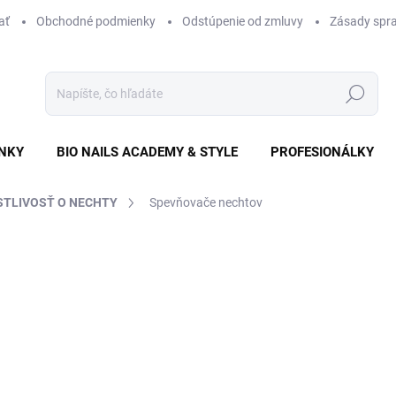
ať
Obchodné podmienky
Odstúpenie od zmluvy
Zásady spra
Hľadať
NKY
BIO NAILS ACADEMY & STYLE
PROFESIONÁLKY
STLIVOSŤ O NECHTY
Spevňovače nechtov