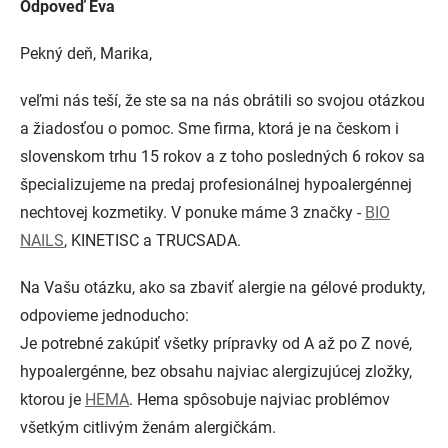
Odpoveď Eva
Pekný deň, Marika,
veľmi nás teší, že ste sa na nás obrátili so svojou otázkou
a žiadosťou o pomoc. Sme firma, ktorá je na českom i
slovenskom trhu 15 rokov a z toho posledných 6 rokov sa
špecializujeme na predaj profesionálnej hypoalergénnej
nechtovej kozmetiky. V ponuke máme 3 značky -
BIO
NAILS
, KINETISC a TRUCSADA.
Na Vašu otázku, ako sa zbaviť alergie na gélové produkty,
odpovieme jednoducho:
Je potrebné zakúpiť všetky prípravky od A až po Z nové,
hypoalergénne, bez obsahu najviac alergizujúcej zložky,
ktorou je
HEMA
. Hema spôsobuje najviac problémov
všetkým citlivým ženám alergičkám.