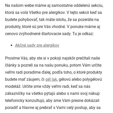
Na našom webe máme aj samostatne oddelenú sekciu,
ktorá sa volá Všetko pre alergikov. V tejto sekcii keď sa
budete pohybovať, tak máte istotu, že sa pozeráte na
produkty, ktoré sú pre Vás vhodné. V ponuke máme aj
cenovo zvýhodnené štartovacie sady. Tu je odkaz:
Akčné sady pre alergikov
Prosíme Vás, aby ste si v pokoji najskôr prečítali naše
články a pozreli sa na našu ponuku, potom Vám určite
veľmi radi poradíme ďalej, podľa toho, o ktoré produkty
budete mať záujem, či
gél lak
, gélovú alebo polygélovú
modeláž. Určite sme vždy veľmi radi, keď sa nás
zákazníčky na všetko pýtajú alebo s nami svoj nákup
telefonicky konzultujú, aby sme Vám presne dokázali
poradiť a hlavne aj prebrať s Vami celý postup, aby sa