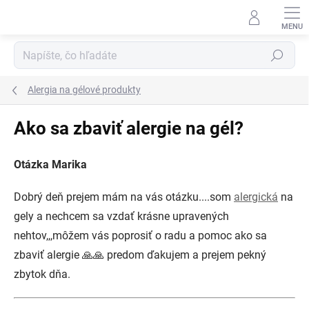
Prejsť
na
obsah
Hľadať
Alergia na gélové produkty
Ako sa zbaviť alergie na gél?
Otázka Marika
Dobrý deň prejem mám na vás otázku....som
alergická
na
gely a nechcem sa vzdať krásne upravených
nehtov,,,môžem vás poprosiť o radu a pomoc ako sa
zbaviť alergie 🙏🙏 predom ďakujem a prejem pekný
zbytok dňa.