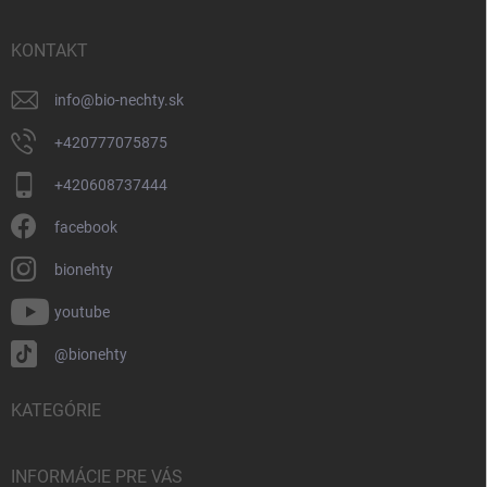
ä
t
i
KONTAKT
e
info
@
bio-nechty.sk
+420777075875
+420608737444
facebook
bionehty
youtube
@bionehty
KATEGÓRIE
INFORMÁCIE PRE VÁS