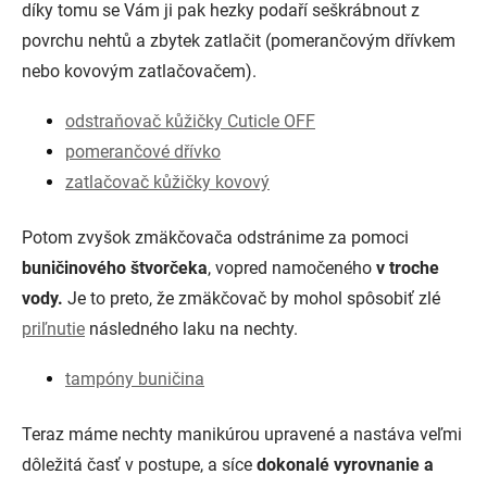
díky tomu se Vám ji pak hezky podaří seškrábnout z
povrchu nehtů a zbytek zatlačit (pomerančovým dřívkem
nebo kovovým zatlačovačem).
odstraňovač kůžičky Cuticle OFF
pomerančové dřívko
zatlačovač kůžičky kovový
Potom zvyšok zmäkčovača odstránime za pomoci
buničinového štvorčeka
, vopred namočeného
v troche
vody.
Je to preto, že zmäkčovač by mohol spôsobiť zlé
priľnutie
následného laku na nechty.
tampóny buničina
Teraz máme nechty manikúrou upravené a nastáva veľmi
dôležitá časť v postupe, a síce
dokonalé vyrovnanie a