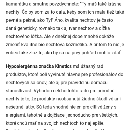
kamarátku a smutne povzdychnete: "Ty máš také krásne
nechty! Čo by som za to dala, keby som ich mala tiež také
pevné a pekné, ako Ty!" Áno, kvalita nechtov je často
daná geneticky, rovnako tak aj tvar nechtov a dĺžka
nechtového lôžka. Ale v dnešnej dobe mnohé dokáže
zmeniť kvalitné bio nechtová kozmetika. A pritom to nie je
vôbec také zložité, ako by sa na prvý pohľad mohlo zdať.
Hypoalergénna značka Kinetics
má úžasný rad
produktov, ktoré boli vyvinuté hlavne pre profesionálov do
nechtových salónov, ale aj pre pravidelnú domácu
starostlivosť. Výhodou celého tohto radu pre prírodné
nechty je to, že produkty neobsahujú žiadne škodlivé ani
nešetrné látky. Sú teda vhodné nielen pre citlivé ženy s
alergiami, tehotné a dojčiace, jednoducho pre všetkých,
ktoré chcú mať na svojich nechtoch to najlepšie.