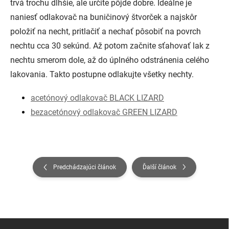
trvá trochu dlhšie, ale určite pôjde dobre. Ideálne je
naniesť odlakovač na buničinový štvorček a najskôr
položiť na necht, pritlačiť a nechať pôsobiť na povrch
nechtu cca 30 sekúnd. Až potom začnite sťahovať lak z
nechtu smerom dole, až do úplného odstránenia celého
lakovania. Takto postupne odlakujte všetky nechty.
acetónový odlakovač BLACK LIZARD
bezacetónový odlakovač GREEN LIZARD
Predchádzajúci článok
Ďalší článok
Z