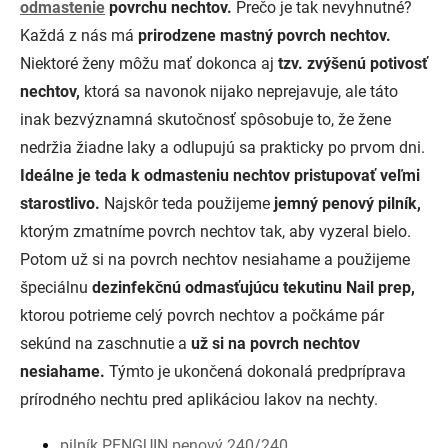
odmastenie
povrchu nechtov.
Prečo je tak nevyhnutné?
Každá z nás má
prirodzene mastný povrch nechtov.
Niektoré ženy môžu mať dokonca aj
tzv. zvýšenú potivosť
nechtov,
ktorá sa navonok nijako neprejavuje, ale táto
inak bezvýznamná skutočnosť spôsobuje to, že žene
nedržia žiadne laky a odlupujú sa prakticky po prvom dni.
Ideálne je teda k odmasteniu nechtov pristupovať veľmi
starostlivo.
Najskôr teda použijeme
jemný penový pilník,
ktorým zmatníme povrch nechtov tak, aby vyzeral bielo.
Potom už si na povrch nechtov nesiahame a použijeme
špeciálnu
dezinfekčnú odmasťujúcu tekutinu Nail prep,
ktorou potrieme celý povrch nechtov a počkáme pár
sekúnd na zaschnutie a
už si na povrch nechtov
nesiahame.
Týmto je ukončená dokonalá predpríprava
prírodného nechtu pred aplikáciou lakov na nechty.
pilník PENGUIN penový 240/240