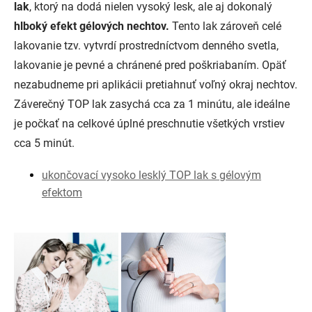
lak
, ktorý na dodá nielen vysoký lesk, ale aj dokonalý
hlboký efekt gélových nechtov.
Tento lak zároveň celé
lakovanie tzv. vytvrdí prostredníctvom denného svetla,
lakovanie je pevné a chránené pred poškriabaním. Opäť
nezabudneme pri aplikácii pretiahnuť voľný okraj nechtov.
Záverečný TOP lak zasychá cca za 1 minútu, ale ideálne
je počkať na celkové úplné preschnutie všetkých vrstiev
cca 5 minút.
ukončovací vysoko lesklý TOP lak s gélovým
efektom