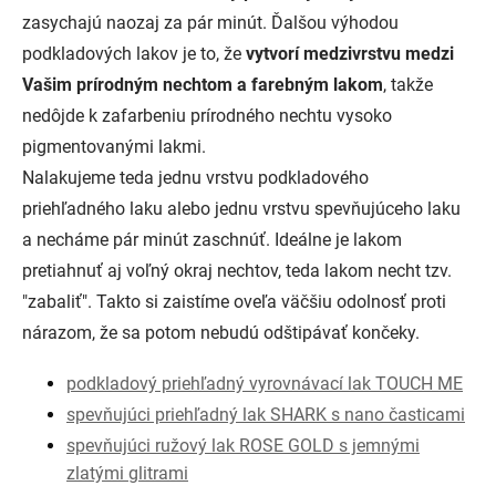
zasychajú naozaj za pár minút. Ďalšou výhodou
podkladových lakov je to, že
vytvorí medzivrstvu medzi
Vašim prírodným nechtom a farebným lakom
, takže
nedôjde k zafarbeniu prírodného nechtu vysoko
pigmentovanými lakmi.
Nalakujeme teda jednu vrstvu podkladového
priehľadného laku alebo jednu vrstvu spevňujúceho laku
a necháme pár minút zaschnúť. Ideálne je lakom
pretiahnuť aj voľný okraj nechtov, teda lakom necht tzv.
"zabaliť". Takto si zaistíme oveľa väčšiu odolnosť proti
nárazom, že sa potom nebudú odštipávať končeky.
podkladový priehľadný vyrovnávací lak TOUCH ME
spevňujúci priehľadný lak SHARK s nano časticami
spevňujúci ružový lak ROSE GOLD s jemnými
zlatými glitrami