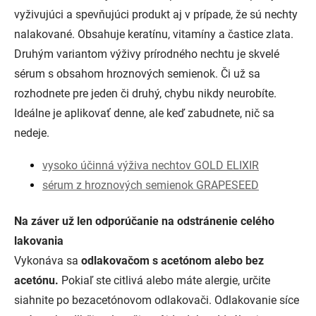
vyživujúci a spevňujúci produkt aj v prípade, že sú nechty
nalakované. Obsahuje keratínu, vitamíny a častice zlata.
Druhým variantom výživy prírodného nechtu je skvelé
sérum s obsahom hroznových semienok. Či už sa
rozhodnete pre jeden či druhý, chybu nikdy neurobíte.
Ideálne je aplikovať denne, ale keď zabudnete, nič sa
nedeje.
vysoko účinná výživa nechtov GOLD ELIXIR
sérum z hroznových semienok GRAPESEED
Na záver už len odporúčanie na odstránenie celého
lakovania
Vykonáva sa
odlakovačom s acetónom alebo bez
acetónu.
Pokiaľ ste citlivá alebo máte alergie, určite
siahnite po bezacetónovom odlakovači. Odlakovanie síce