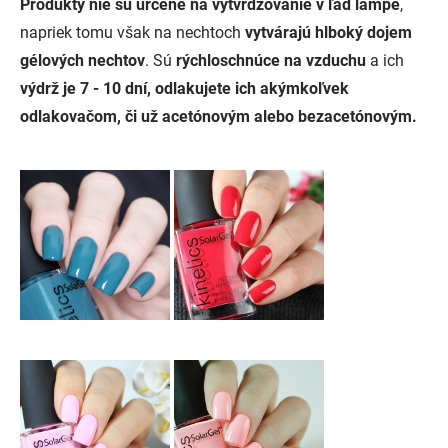
Produkty nie sú určené na vytvrdzovanie v ľad lampe
,
napriek tomu však na nechtoch
vytvárajú hlboký dojem
gélových nechtov
. Sú
rýchloschnúce na vzduchu
a ich
výdrž je 7 - 10 dní, odlakujete ich akýmkoľvek
odlakovačom, či už acetónovým alebo bezacetónovým.