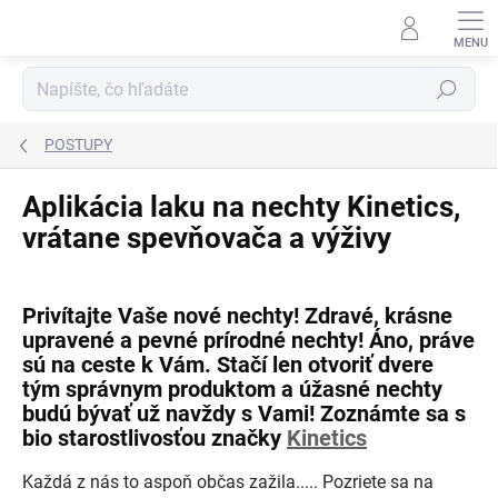
Prejsť
na
obsah
Hľadať
POSTUPY
Aplikácia laku na nechty Kinetics,
vrátane spevňovača a výživy
Privítajte Vaše nové nechty! Zdravé, krásne
upravené a pevné prírodné nechty! Áno, práve
sú na ceste k Vám. Stačí len otvoriť dvere
tým správnym produktom a úžasné nechty
budú bývať už navždy s Vami! Zoznámte sa s
bio starostlivosťou značky
Kinetics
Každá z nás to aspoň občas zažila..... Pozriete sa na