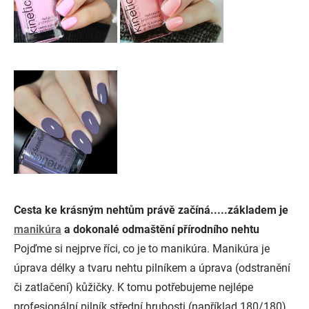
Cesta ke krásným nehtům právě začíná.....základem je
manikúra
a dokonalé odmaštění přírodního nehtu
Pojďme si nejprve říci, co je to manikúra. Manikúra je
úprava délky a tvaru nehtu pilníkem a úprava (odstranění
či zatlačení) kůžičky. K tomu potřebujeme nejlépe
profesionální pilník střední hrubosti (například 180/180).