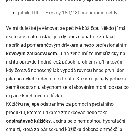
pilník TURTLE rovný 180/180 na přírodní nehty
Velmi důležité je věnovat se pečlivě kůžičce. Někdo jí má
skutečně málo a stačí ji tedy pouze opatrně zatlačit
například pomerančovým dřívkem a nebo profesionálním
kovovým zatlačovačem.
Jiná žena může mít kůžičky na
nehtu opravdu hodně, což působí problémy při lakování,
kdy čerstvě nanesený lak vypadá rovnou hned první den
jako po několikadenním odrostu. Kůžičku je tedy potřeba
šetrně odstranit, abychom se s lakováním mohli dostat co
nejvíce k nehtovému lůžku.
Kůžičku nejlépe odstraníme za pomoci speciálního
produktu, kterému říkáme změkčovač nebo také
odstraňovač kůžičky
. Jedná se o nemastnou hydratační
emulzi, která za pár sekund kůžičku dokonale změkčí a