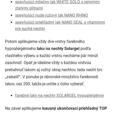
spevňujúci mliečny lak WHITE GOLD s jemnými
zlatými glitrami
spevňujúci nude ružový lak NANO RHINO
spevňujúci priehľadný lak NANO SEAL s vitamínmi
pre suché nechty
Potom aplikujeme vždy dve vrstvy farebného
hypoalergénneho
laku na nechty Solargel
podľa
vlastného výberu a každú vrstvu necháme pár minút
zaschnúť. Opäť je ideálne vždy s každou vrstvou
pretiahnuť lakom aj voľný okraj nechtov, teda necht tzv.
„zabaliť“. V ponuke je obrovské množstvo farebností
lakov, cez 200, takže je určite z čoho vyberať.
farebné laky na nechty SOLARGEL hypoalergénne
Na záver aplikujeme
luxusný ukončovací priehľadný TOP