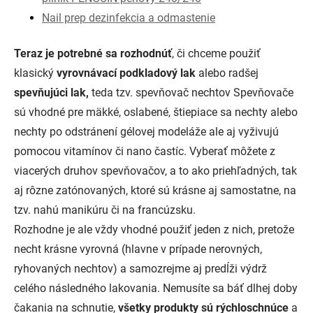
Nail prep dezinfekcia a odmastenie
Teraz je potrebné sa rozhodnúť
, či chceme použiť
klasický
vyrovnávací podkladový lak
alebo radšej
spevňujúci lak,
teda tzv. spevňovač nechtov Spevňovače
sú vhodné pre mäkké, oslabené, štiepiace sa nechty alebo
nechty po odstránení gélovej modeláže ale aj vyživujú
pomocou vitamínov či nano častíc. Vyberať môžete z
viacerých druhov spevňovačov, a to ako priehľadných, tak
aj rôzne zatónovaných, ktoré sú krásne aj samostatne, na
tzv. nahú manikúru či na francúzsku.
Rozhodne je ale vždy vhodné použiť jeden z nich, pretože
necht krásne vyrovná (hlavne v prípade nerovných,
ryhovaných nechtov) a samozrejme aj predĺži výdrž
celého následného lakovania. Nemusíte sa báť dlhej doby
čakania na schnutie,
všetky produkty sú rýchloschnúce
a