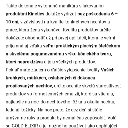
Takto dokonale vykonaná manikúra s lakovaním
produktmi Kinetics
dokáže vydržať
bez poškodenia 6 –
10 dní
, v závislosti na kvalite konkrétnych nechtov a
práce, ktorú žena vykonáva. Kvalitu produktov určite
dokážete ohodnotiť už pri prvej aplikácii, ktorá je veľmi
príjemná aj vďaka
veľmi praktickým plochým štetčekom
a skvelému pogumovanému vršku kónického tvaru,
ktorý nepreklzáva
a je u všetkých produktov.
Pokiaľ máte záujem o ďalšie vylepšenie kvality
Vašich
krehkých, mäkkých, oslabených či dokonca
propilovaných nechtov
, určite oceníte skvelú starostlivosť
produktov vo forme jemných emulzií, ktoré sa vtierajú,
najlepšie na noc, do nechtového lôžka a okolia nechtu,
teda aj kožičky. Na noc preto, že cez deň si stále
umývame ruky a produkt by nemal čas zapôsobiť. Volá
sa GOLD ELIXIR a je možné ho používať ako doplňujúci