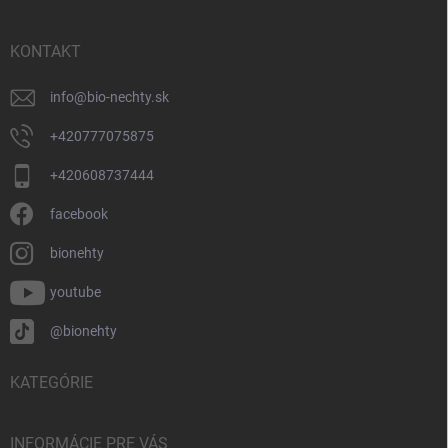
ä
t
i
KONTAKT
e
info
@
bio-nechty.sk
+420777075875
+420608737444
facebook
bionehty
youtube
@bionehty
KATEGÓRIE
INFORMÁCIE PRE VÁS