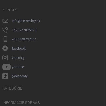
t
i
KONTAKT
e
info
@
bio-nechty.sk
+420777075875
+420608737444
facebook
bionehty
youtube
@bionehty
KATEGÓRIE
INFORMÁCIE PRE VÁS