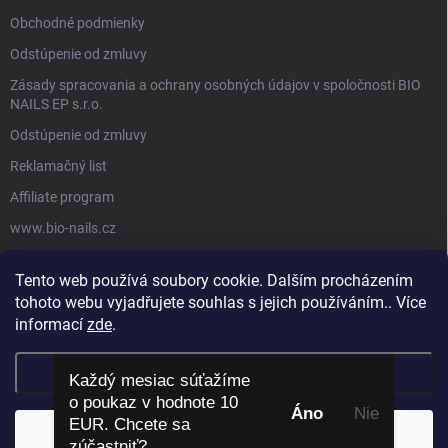
Obchodné podmienky
Odstúpenie od zmluvy
Zásady spracovania a ochrany osobných údajov v spoločnosti BIO
NAILS EP s.r.o.
Odstúpenie od zmluvy
Reklamačný list
Affiliate program
www.bio-nails.cz
Tento web používá soubory cookie. Dalším procházením
FACEBOOK
tohoto webu vyjadřujete souhlas s jejich používáním.. Více
informací
zde
.
Nastavenie
Každý mesiac súťažíme
o poukaz v hodnote 10
Áno
​ Nie
EUR. Chcete sa
Copyright 2026
BIO NAILS
. Všetky práva vyhradené.
Súhlasím
zúčastniť?