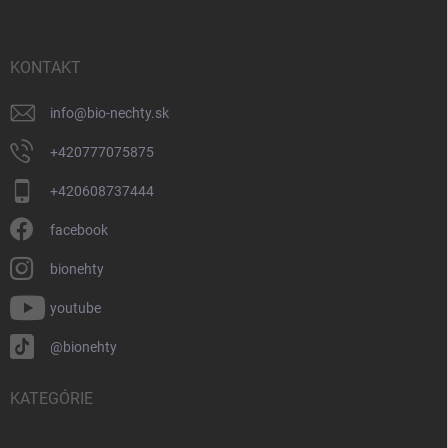
p
ä
t
i
KONTAKT
e
info
@
bio-nechty.sk
+420777075875
+420608737444
facebook
bionehty
youtube
@bionehty
KATEGÓRIE