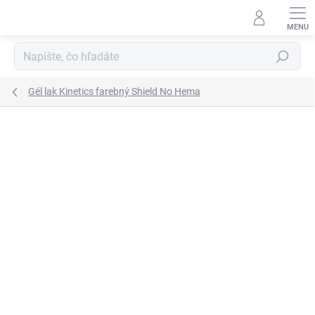
Prejsť
na
obsah
Hľadať
Gél lak Kinetics farebný Shield No Hema