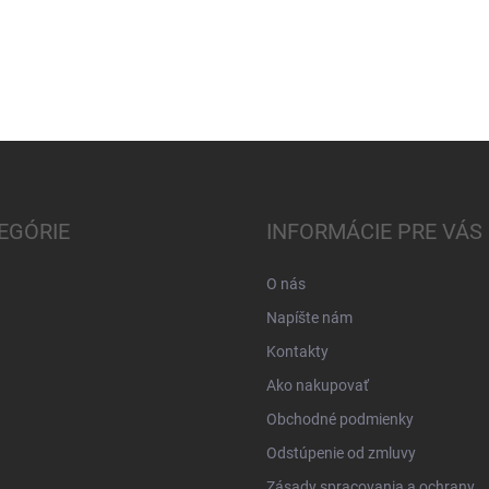
EGÓRIE
INFORMÁCIE PRE VÁS
O nás
Napíšte nám
Kontakty
Ako nakupovať
Obchodné podmienky
Odstúpenie od zmluvy
Zásady spracovania a ochrany