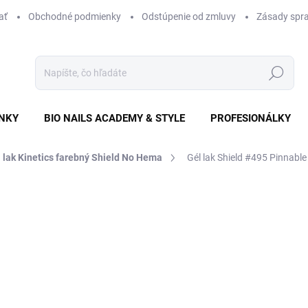
ať
Obchodné podmienky
Odstúpenie od zmluvy
Zásady spra
Hľadať
NKY
BIO NAILS ACADEMY & STYLE
PROFESIONÁLKY
 lak Kinetics farebný Shield No Hema
Gél lak Shield #495 Pinnable