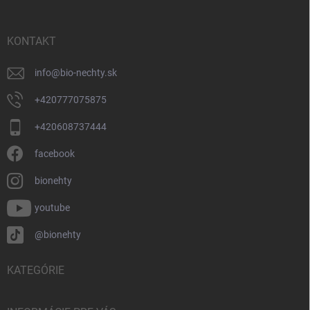
ä
t
i
KONTAKT
e
info
@
bio-nechty.sk
+420777075875
+420608737444
facebook
bionehty
youtube
@bionehty
KATEGÓRIE