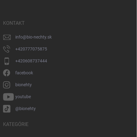
p
ä
t
i
KONTAKT
e
info
@
bio-nechty.sk
+420777075875
+420608737444
facebook
bionehty
youtube
@bionehty
KATEGÓRIE